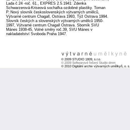
Lada č.24 -roč. 61., EXPRES 2.5.1941: Zdenka
Schwarzerová-Kriseová sochařka ozdobné plastiky. Toman
P.:Nový slovník československých výtvarných umělců,
Výtvarné centrum Chagall, Ostrava 1993, Týž Ostrava 1994.
Slovník českých a slovenských výtvarných umělců 1950-
1997, Výtvarné centrum Chagall Ostrava. Sborník SVU
Mánes 1938-45, Volné směry roč.39, SVU Mánes v
nakladatelství Svoboda Praha 1947.
© 2009 STUDIO 1809, s.r.o.
© 2009 Softwarové řešení Studio dmm
© 2010 Digitální archiv výtvarných umělkyň, o. s