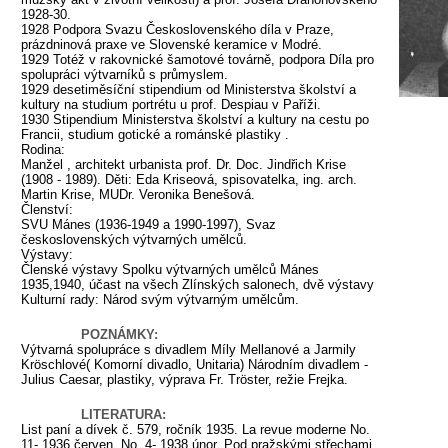
1928-30.
1928 Podpora Svazu Československého díla v Praze,
prázdninová praxe ve Slovenské keramice v Modré.
1929 Totéž v rakovnické šamotové továrně, podpora Díla pro
spolupráci výtvarníků s průmyslem.
1929 desetiměsíční stipendium od Ministerstva školství a
kultury na studium portrétu u prof. Despiau v Paříži.
1930 Stipendium Ministerstva školství a kultury na cestu po
Francii, studium gotické a románské plastiky .
Rodina:
Manžel , architekt urbanista prof. Dr. Doc. Jindřich Krise
(1908 - 1989). Děti: Eda Kriseová, spisovatelka, ing. arch.
Martin Krise, MUDr. Veronika Benešová.
Členství:
SVU Mánes (1936-1949 a 1990-1997), Svaz
československých výtvarných umělců.
Výstavy:
Členské výstavy Spolku výtvarných umělců Mánes
1935,1940, účast na všech Zlínských salonech, dvě výstavy
Kulturní rady: Národ svým výtvarným umělcům.
POZNÁMKY:
Výtvarná spolupráce s divadlem Míly Mellanové a Jarmily
Kröschlové( Komorní divadlo, Unitaria) Národním divadlem -
Julius Caesar, plastiky, výprava Fr. Tröster, režie Frejka.
LITERATURA:
List paní a dívek č. 579, ročník 1935. La revue moderne No.
11- 1936 červen, No. 4- 1938 únor. Pod pražskými střechami,