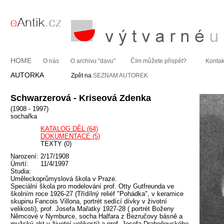
HOME
O nás
O archivu "davu"
Čím můžete přispět?
Kontak
AUTORKA
Zpět na
SEZNAM AUTOREK
Schwarzerová - Kriseová Zdenka
(1908 - 1997)
sochařka
KATALOG DĚL (64)
DOKUMENTACE (5)
TEXTY (0)
Narození:
2/17/1908
Úmrtí:
11/4/1997
Studia:
Uměleckoprůmyslová škola v Praze.
Speciální škola pro modelování prof. Otty Gutfreunda ve
školním roce 1926-27 (Třídílný reliéf "Pohádka", v keramice
skupinu Fancois Villona, portrét sedící dívky v životní
velikosti), prof. Josefa Mařatky 1927-28 ( portrét Boženy
Němcové v Nymburce, socha Halfara z Bezručovy básně a
mužský akt v životní velikosti) a prof. Josefa Drahoňovského