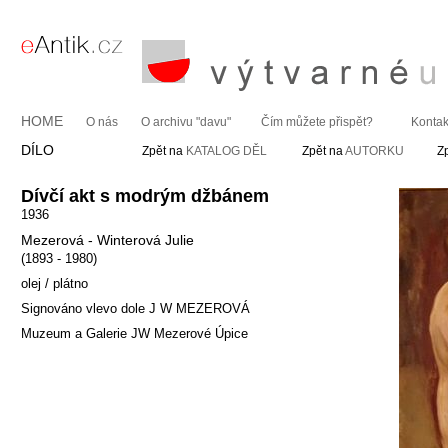
HOME
O nás
O archivu "davu"
Čím můžete přispět?
Kontak
DÍLO
Zpět na
KATALOG DĚL
Zpět na
AUTORKU
Z
Dívčí akt s modrým džbánem
1936
Mezerová - Winterová Julie
(1893 - 1980)
olej / plátno
Signováno vlevo dole J W MEZEROVÁ
Muzeum a Galerie JW Mezerové Úpice