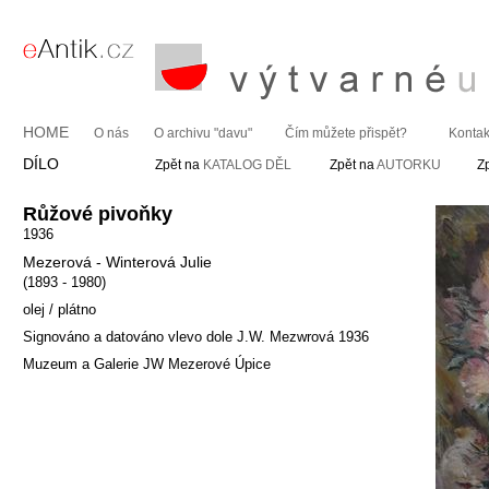
HOME
O nás
O archivu "davu"
Čím můžete přispět?
Kontak
DÍLO
Zpět na
KATALOG DĚL
Zpět na
AUTORKU
Z
Růžové pivoňky
1936
Mezerová - Winterová Julie
(1893 - 1980)
olej / plátno
Signováno a datováno vlevo dole J.W. Mezwrová 1936
Muzeum a Galerie JW Mezerové Úpice