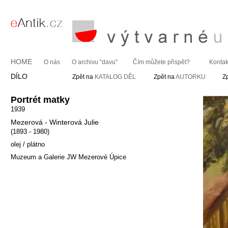
HOME
O nás
O archivu "davu"
Čím můžete přispět?
Kontak
DÍLO
Zpět na
KATALOG DĚL
Zpět na
AUTORKU
Z
Portrét matky
1939
Mezerová - Winterová Julie
(1893 - 1980)
olej / plátno
Muzeum a Galerie JW Mezerové Úpice