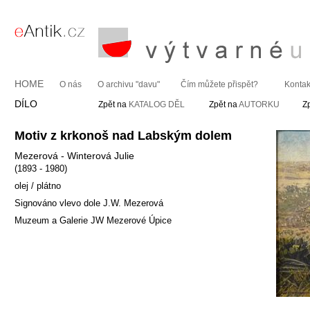
HOME
O nás
O archivu "davu"
Čím můžete přispět?
Kontak
DÍLO
Zpět na
KATALOG DĚL
Zpět na
AUTORKU
Z
Motiv z krkonoš nad Labským dolem
Mezerová - Winterová Julie
(1893 - 1980)
olej / plátno
Signováno vlevo dole J.W. Mezerová
Muzeum a Galerie JW Mezerové Úpice