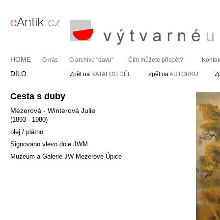
HOME
O nás
O archivu "davu"
Čím můžete přispět?
Kontak
DÍLO
Zpět na
KATALOG DĚL
Zpět na
AUTORKU
Z
Cesta s duby
Mezerová - Winterová Julie
(1893 - 1980)
olej / plátno
Signováno vlevo dole JWM
Muzeum a Galerie JW Mezerové Úpice