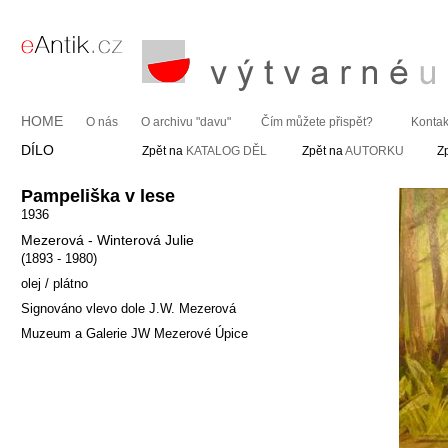
HOME
O nás
O archivu "davu"
Čím můžete přispět?
Kontak
DÍLO
Zpět na
KATALOG DĚL
Zpět na
AUTORKU
Z
Pampeliška v lese
1936
Mezerová - Winterová Julie
(1893 - 1980)
olej / plátno
Signováno vlevo dole J.W. Mezerová
Muzeum a Galerie JW Mezerové Úpice