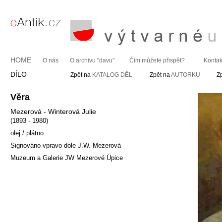
HOME
O nás
O archivu "davu"
Čím můžete přispět?
Kontak
DÍLO
Zpět na
KATALOG DĚL
Zpět na
AUTORKU
Z
Věra
Mezerová - Winterová Julie
(1893 - 1980)
olej / plátno
Signováno vpravo dole J.W. Mezerová
Muzeum a Galerie JW Mezerové Úpice