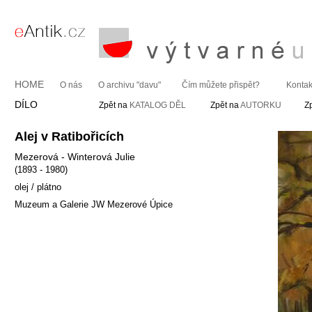
HOME
O nás
O archivu "davu"
Čím můžete přispět?
Kontak
DÍLO
Zpět na
KATALOG DĚL
Zpět na
AUTORKU
Z
Alej v Ratibořicích
Mezerová - Winterová Julie
(1893 - 1980)
olej / plátno
Muzeum a Galerie JW Mezerové Úpice