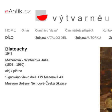
HOME
O nás
O archivu "davu"
Čím můžete přispět?
Kontak
DÍLO
Zpět na
KATALOG DĚL
Zpět na
AUTORKU
Z
Blatouchy
1943
Mezerová - Winterová Julie
(1893 - 1980)
olej / plátno
Signováno vlevo dole J W Mezerová 43
Muzeum Boženy Němcové Česká Skalice