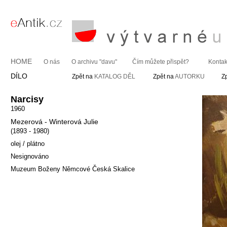
HOME
O nás
O archivu "davu"
Čím můžete přispět?
Kontak
DÍLO
Zpět na
KATALOG DĚL
Zpět na
AUTORKU
Z
Narcisy
1960
Mezerová - Winterová Julie
(1893 - 1980)
olej / plátno
Nesignováno
Muzeum Boženy Němcové Česká Skalice