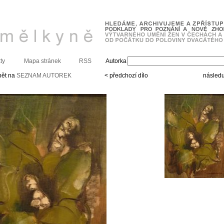
ty
Mapa stránek
RSS
Autorka
pět na
SEZNAM AUTOREK
< předchozí dílo
následuj