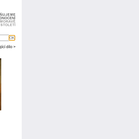
OK
ící dílo >