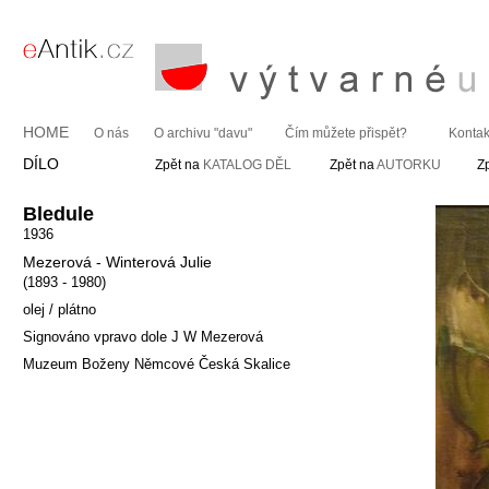
HOME
O nás
O archivu "davu"
Čím můžete přispět?
Kontak
DÍLO
Zpět na
KATALOG DĚL
Zpět na
AUTORKU
Z
Bledule
1936
Mezerová - Winterová Julie
(1893 - 1980)
olej / plátno
Signováno vpravo dole J W Mezerová
Muzeum Boženy Němcové Česká Skalice