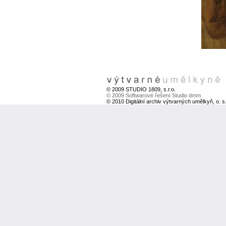
© 2009 STUDIO 1809, s.r.o.
© 2009 Softwarové řešení Studio dmm
© 2010 Digitální archiv výtvarných umělkyň, o. s