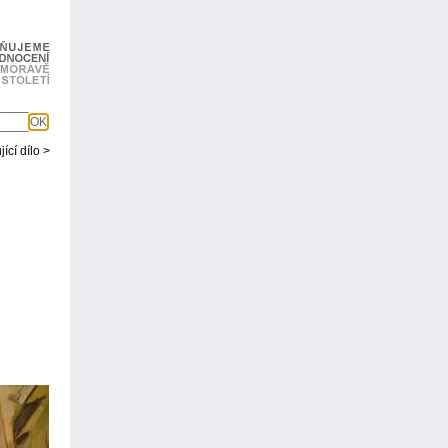
OK
ící dílo >