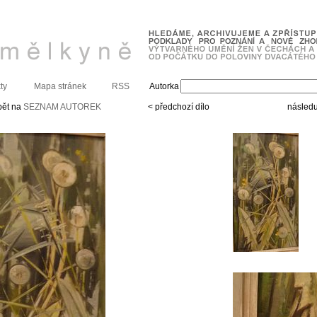
ty
Mapa stránek
RSS
Autorka
pět na
SEZNAM AUTOREK
< předchozí dílo
následuj