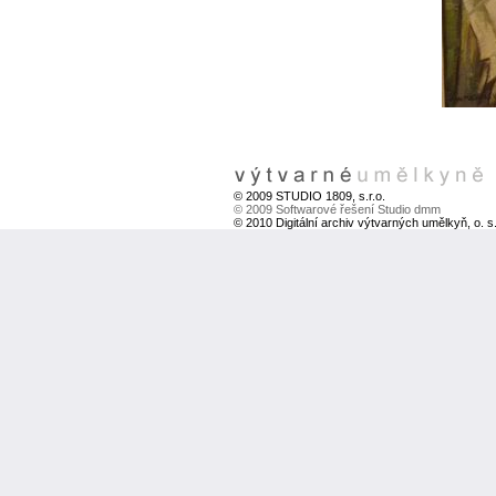
© 2009 STUDIO 1809, s.r.o.
© 2009 Softwarové řešení Studio dmm
© 2010 Digitální archiv výtvarných umělkyň, o. s