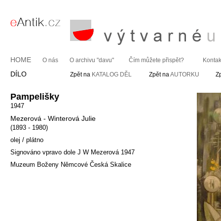
HOME
O nás
O archivu "davu"
Čím můžete přispět?
Kontak
DÍLO
Zpět na
KATALOG DĚL
Zpět na
AUTORKU
Z
Pampelišky
1947
Mezerová - Winterová Julie
(1893 - 1980)
olej / plátno
Signováno vpravo dole J W Mezerová 1947
Muzeum Boženy Němcové Česká Skalice