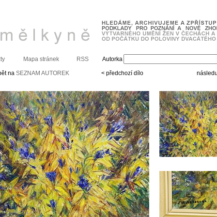
ty
Mapa stránek
RSS
Autorka
pět na
SEZNAM AUTOREK
< předchozí dílo
následuj