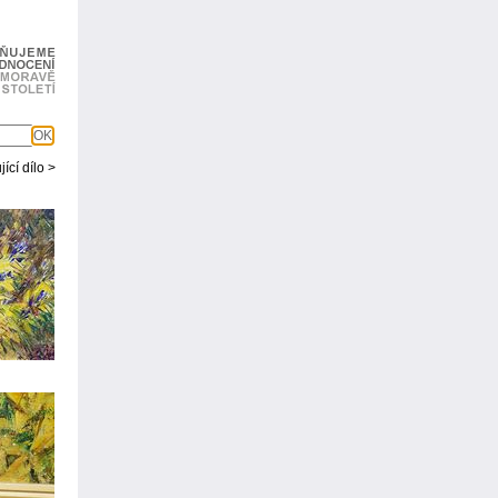
OK
ící dílo >