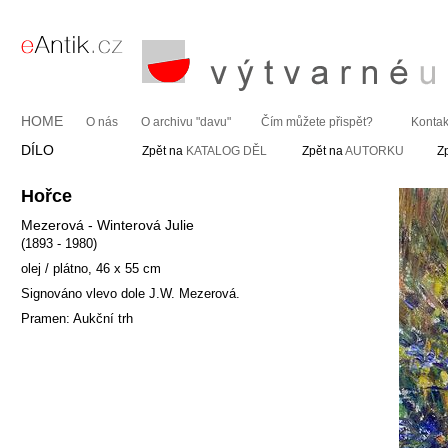
HOME
O nás
O archivu "davu"
Čím můžete přispět?
Kontak
DÍLO
Zpět na
KATALOG DĚL
Zpět na
AUTORKU
Z
Hořce
Mezerová - Winterová Julie
(1893 - 1980)
olej / plátno, 46 x 55 cm
Signováno vlevo dole J.W. Mezerová.
Pramen: Aukční trh