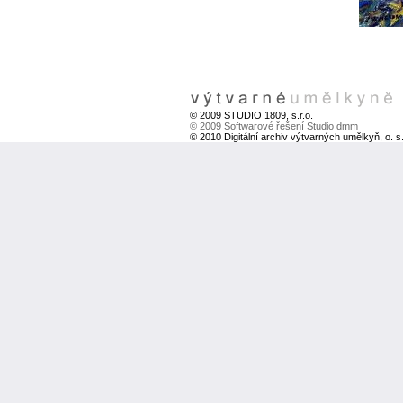
© 2009 STUDIO 1809, s.r.o.
© 2009 Softwarové řešení Studio dmm
© 2010 Digitální archiv výtvarných umělkyň, o. s