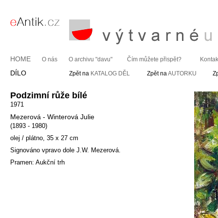
HOME
O nás
O archivu "davu"
Čím můžete přispět?
Kontak
DÍLO
Zpět na
KATALOG DĚL
Zpět na
AUTORKU
Z
Podzimní růže bílé
1971
Mezerová - Winterová Julie
(1893 - 1980)
olej / plátno, 35 x 27 cm
Signováno vpravo dole J.W. Mezerová.
Pramen: Aukční trh