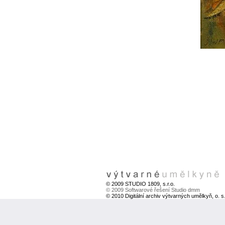
© 2009 STUDIO 1809, s.r.o.
© 2009 Softwarové řešení Studio dmm
© 2010 Digitální archiv výtvarných umělkyň, o. s