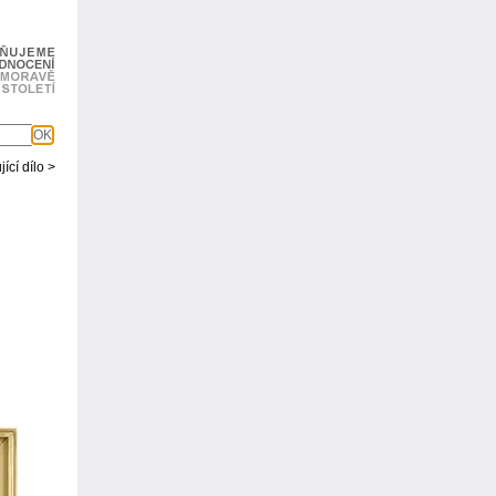
OK
ící dílo >