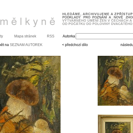
ty
Mapa stránek
RSS
Autorka
pět na
SEZNAM AUTOREK
< předchozí dílo
následuj