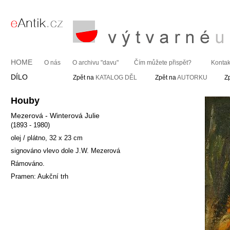
HOME
O nás
O archivu "davu"
Čím můžete přispět?
Kontak
DÍLO
Zpět na
KATALOG DĚL
Zpět na
AUTORKU
Z
Houby
Mezerová - Winterová Julie
(1893 - 1980)
olej / plátno, 32 x 23 cm
signováno vlevo dole J.W. Mezerová
Rámováno.
Pramen: Aukční trh