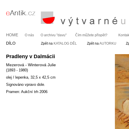
HOME
O nás
O archivu "davu"
Čím můžete přispět?
Kontak
DÍLO
Zpět na
KATALOG DĚL
Zpět na
AUTORKU
Z
Pradleny v Dalmácii
Mezerová - Winterová Julie
(1893 - 1980)
olej / lepenka, 32,5 x 42,5 cm
Signováno vpravo dole.
Pramen: Aukční trh 2006