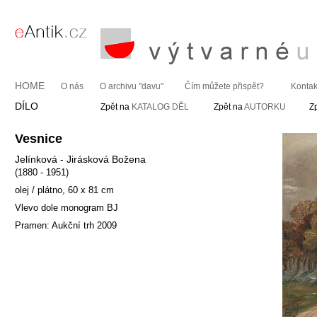
HOME
O nás
O archivu "davu"
Čím můžete přispět?
Kontak
DÍLO
Zpět na
KATALOG DĚL
Zpět na
AUTORKU
Z
Vesnice
Jelínková - Jirásková Božena
(1880 - 1951)
olej / plátno, 60 x 81 cm
Vlevo dole monogram BJ
Pramen: Aukční trh 2009