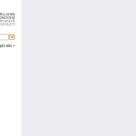
OK
ící dílo >