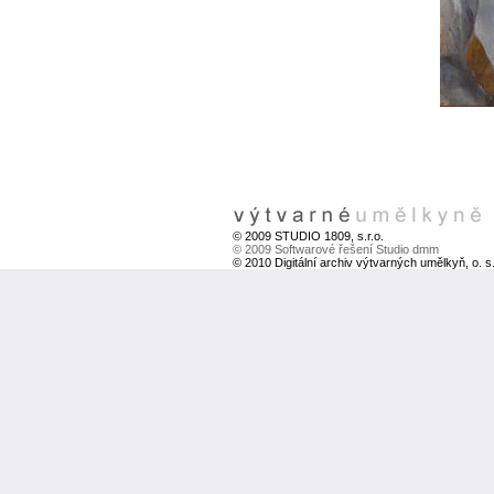
© 2009 STUDIO 1809, s.r.o.
© 2009 Softwarové řešení Studio dmm
© 2010 Digitální archiv výtvarných umělkyň, o. s