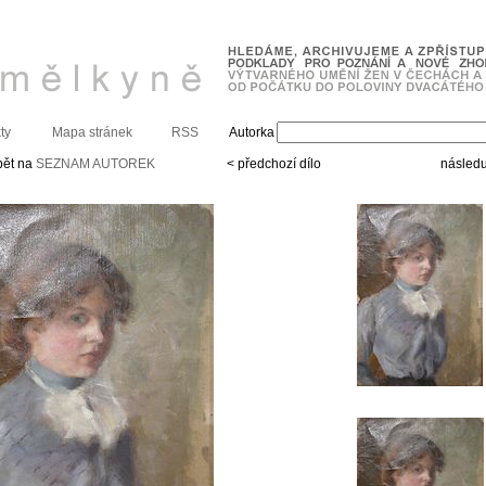
ty
Mapa stránek
RSS
Autorka
pět na
SEZNAM AUTOREK
< předchozí dílo
následuj