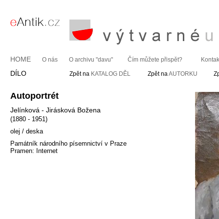
HOME
O nás
O archivu "davu"
Čím můžete přispět?
Kontak
DÍLO
Zpět na
KATALOG DĚL
Zpět na
AUTORKU
Z
Autoportrét
Jelínková - Jirásková Božena
(1880 - 1951)
olej / deska
Památník národního písemnictví v Praze
Pramen: Internet