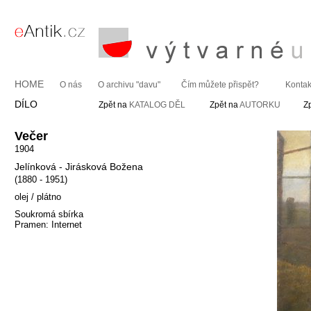
HOME
O nás
O archivu "davu"
Čím můžete přispět?
Kontak
DÍLO
Zpět na
KATALOG DĚL
Zpět na
AUTORKU
Z
Večer
1904
Jelínková - Jirásková Božena
(1880 - 1951)
olej / plátno
Soukromá sbírka
Pramen: Internet