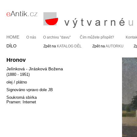
HOME
O nás
O archivu "davu"
Čím můžete přispět?
Kontak
DÍLO
Zpět na
KATALOG DĚL
Zpět na
AUTORKU
Z
Hronov
Jelínková - Jirásková Božena
(1880 - 1951)
olej / plátno
Signováno vpravo dole JB
Soukromá sbírka
Pramen: Internet