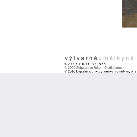
© 2009 STUDIO 1809, s.r.o.
© 2009 Softwarové řešení Studio dmm
© 2010 Digitální archiv výtvarných umělkyň, o. s