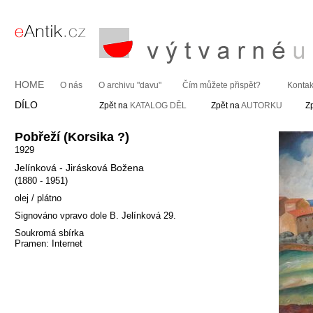
HOME
O nás
O archivu "davu"
Čím můžete přispět?
Kontak
DÍLO
Zpět na
KATALOG DĚL
Zpět na
AUTORKU
Z
Pobřeží (Korsika ?)
1929
Jelínková - Jirásková Božena
(1880 - 1951)
olej / plátno
Signováno vpravo dole B. Jelínková 29.
Soukromá sbírka
Pramen: Internet