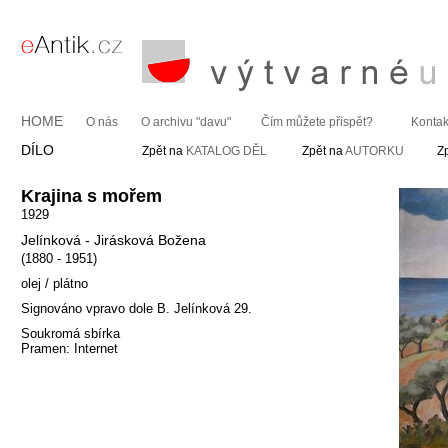
HOME
O nás
O archivu "davu"
Čím můžete přispět?
Kontak
DÍLO
Zpět na
KATALOG DĚL
Zpět na
AUTORKU
Z
Krajina s mořem
1929
Jelínková - Jirásková Božena
(1880 - 1951)
olej / plátno
Signováno vpravo dole B. Jelínková 29.
Soukromá sbírka
Pramen: Internet