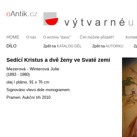
HOME
O nás
O archivu "davu"
Čím můžete přispět?
Kontak
DÍLO
Zpět na
KATALOG DĚL
Zpět na
AUTORKU
Z
Sedící Kristus a dvě ženy ve Svaté zemi
Mezerová - Winterová Julie
(1893 - 1980)
olej / plátno, 91 x 76 cm
Signováno vlevo dole monogramem.
Pramen: Aukční trh 2010