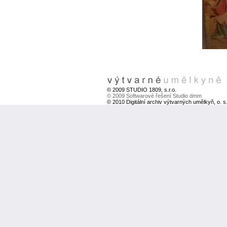
© 2009 STUDIO 1809, s.r.o.
© 2009 Softwarové řešení Studio dmm
© 2010 Digitální archiv výtvarných umělkyň, o. s