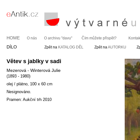
HOME
O nás
O archivu "davu"
Čím můžete přispět?
Kontak
DÍLO
Zpět na
KATALOG DĚL
Zpět na
AUTORKU
Z
Větev s jablky v sadi
Mezerová - Winterová Julie
(1893 - 1980)
olej / plátno, 100 x 60 cm
Nesignováno.
Pramen: Aukční trh 2010