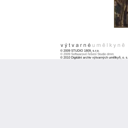
© 2009 STUDIO 1809, s.r.o.
© 2009 Softwarové řešení Studio dmm
© 2010 Digitální archiv výtvarných umělkyň, o. s