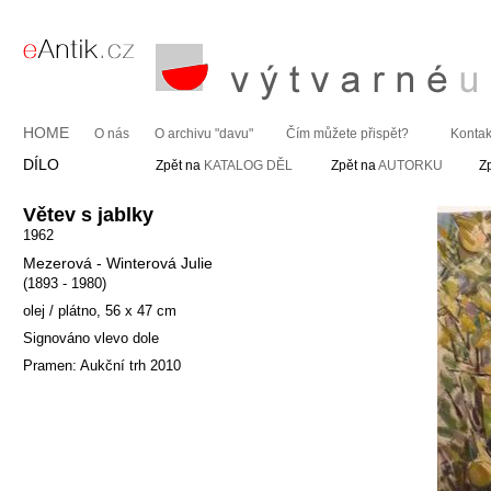
HOME
O nás
O archivu "davu"
Čím můžete přispět?
Kontak
DÍLO
Zpět na
KATALOG DĚL
Zpět na
AUTORKU
Z
Větev s jablky
1962
Mezerová - Winterová Julie
(1893 - 1980)
olej / plátno, 56 x 47 cm
Signováno vlevo dole
Pramen: Aukční trh 2010