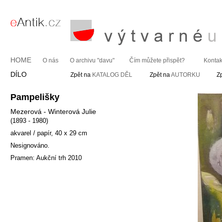
HOME
O nás
O archivu "davu"
Čím můžete přispět?
Kontak
DÍLO
Zpět na
KATALOG DĚL
Zpět na
AUTORKU
Z
Pampelišky
Mezerová - Winterová Julie
(1893 - 1980)
akvarel / papír, 40 x 29 cm
Nesignováno.
Pramen: Aukční trh 2010