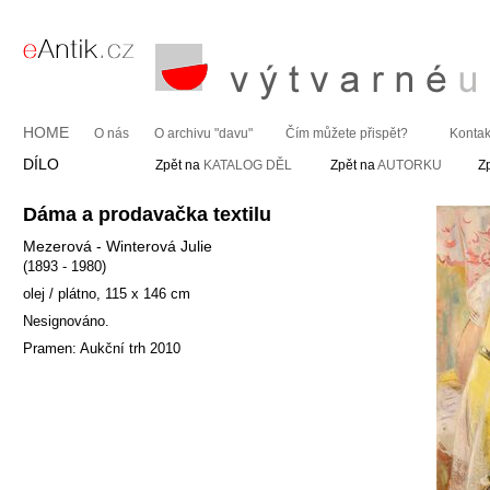
HOME
O nás
O archivu "davu"
Čím můžete přispět?
Kontak
DÍLO
Zpět na
KATALOG DĚL
Zpět na
AUTORKU
Z
Dáma a prodavačka textilu
Mezerová - Winterová Julie
(1893 - 1980)
olej / plátno, 115 x 146 cm
Nesignováno.
Pramen: Aukční trh 2010