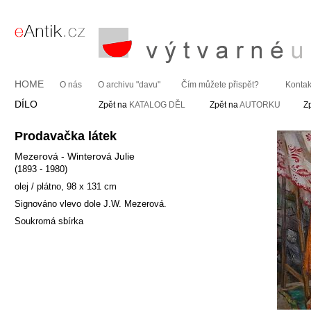
HOME
O nás
O archivu "davu"
Čím můžete přispět?
Kontak
DÍLO
Zpět na
KATALOG DĚL
Zpět na
AUTORKU
Z
Prodavačka látek
Mezerová - Winterová Julie
(1893 - 1980)
olej / plátno, 98 x 131 cm
Signováno vlevo dole J.W. Mezerová.
Soukromá sbírka