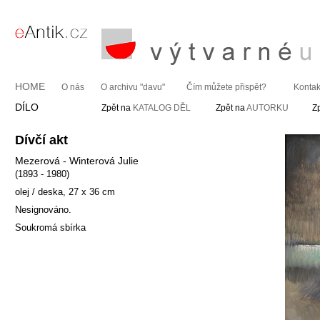
HOME
O nás
O archivu "davu"
Čím můžete přispět?
Kontak
DÍLO
Zpět na
KATALOG DĚL
Zpět na
AUTORKU
Z
Dívčí akt
Mezerová - Winterová Julie
(1893 - 1980)
olej / deska, 27 x 36 cm
Nesignováno.
Soukromá sbírka