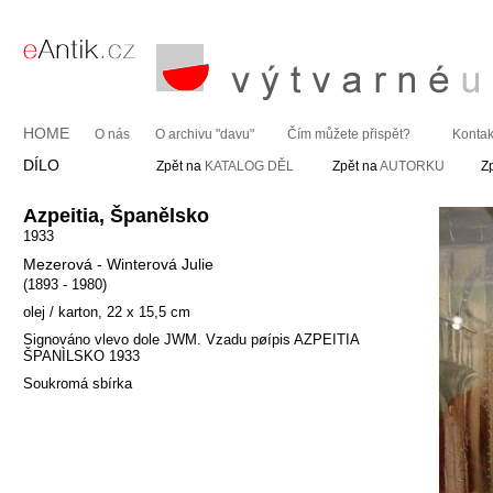
HOME
O nás
O archivu "davu"
Čím můžete přispět?
Kontak
DÍLO
Zpět na
KATALOG DĚL
Zpět na
AUTORKU
Z
Azpeitia, Španělsko
1933
Mezerová - Winterová Julie
(1893 - 1980)
olej / karton, 22 x 15,5 cm
Signováno vlevo dole JWM. Vzadu pøípis AZPEITIA
ŠPANÌLSKO 1933
Soukromá sbírka