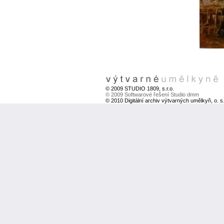
© 2009 STUDIO 1809, s.r.o.
© 2009 Softwarové řešení Studio dmm
© 2010 Digitální archiv výtvarných umělkyň, o. s