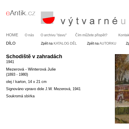
HOME
O nás
O archivu "davu"
Čím můžete přispět?
Kontak
DÍLO
Zpět na
KATALOG DĚL
Zpět na
AUTORKU
Z
Schodiště v zahradách
1941
Mezerová - Winterová Julie
(1893 - 1980)
olej / karton, 14 x 21 cm
Signováno vpravo dole J.W. Mezerová, 1941
Soukromá sbírka