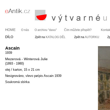
HOME
O nás
O archivu "davu"
Čím můžete přispět?
Kontak
DÍLO
Zpět na
KATALOG DĚL
Zpět na
AUTORKU
Z
Ascain
1939
Mezerová - Winterová Julie
(1893 - 1980)
olej / karton, 15 x 21 cm
Nesignováno, vlevo pøípis Ascain 1939
Soukromá sbírka