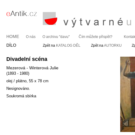
HOME
O nás
O archivu "davu"
Čím můžete přispět?
Kontak
DÍLO
Zpět na
KATALOG DĚL
Zpět na
AUTORKU
Z
Divadelní scéna
Mezerová - Winterová Julie
(1893 - 1980)
olej / plátno, 55 x 78 cm
Nesignováno.
Soukromá sbírka