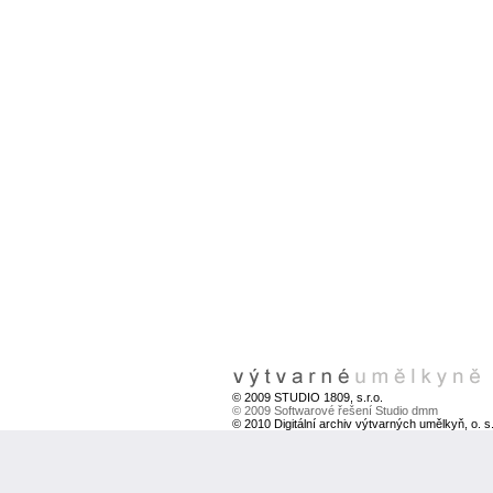
© 2009 STUDIO 1809, s.r.o.
© 2009 Softwarové řešení Studio dmm
© 2010 Digitální archiv výtvarných umělkyň, o. s