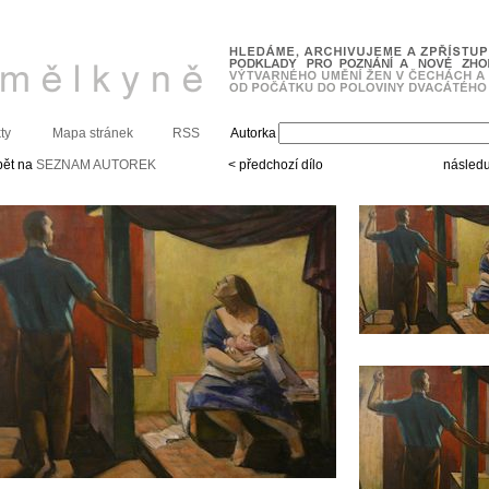
ty
Mapa stránek
RSS
Autorka
pět na
SEZNAM AUTOREK
< předchozí dílo
následuj