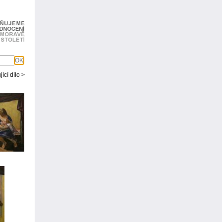
OK
ící dílo >