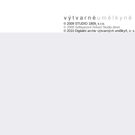
© 2009 STUDIO 1809, s.r.o.
© 2009 Softwarové řešení Studio dmm
© 2010 Digitální archiv výtvarných umělkyň, o. s