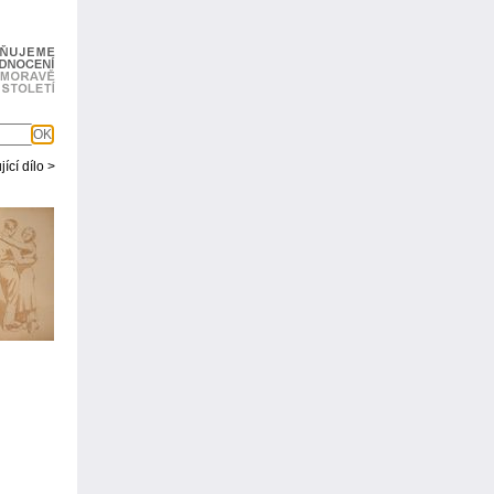
OK
ící dílo >