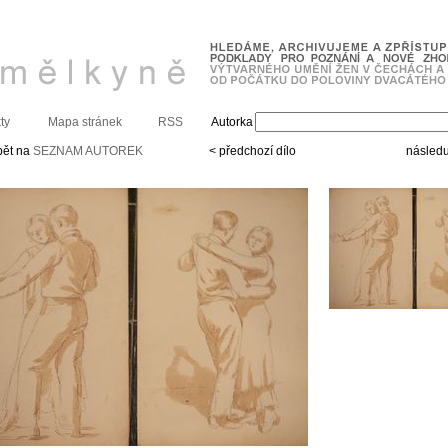
ty
Mapa stránek
RSS
Autorka
pět na
SEZNAM AUTOREK
< předchozí dílo
následuj