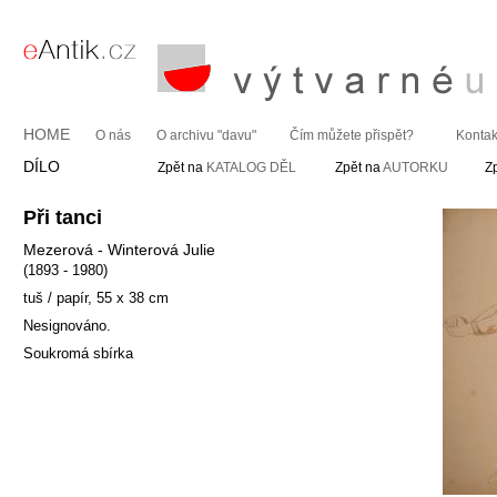
HOME
O nás
O archivu "davu"
Čím můžete přispět?
Kontak
DÍLO
Zpět na
KATALOG DĚL
Zpět na
AUTORKU
Z
Při tanci
Mezerová - Winterová Julie
(1893 - 1980)
tuš / papír, 55 x 38 cm
Nesignováno.
Soukromá sbírka