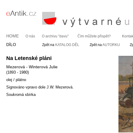
HOME
O nás
O archivu "davu"
Čím můžete přispět?
Kontak
DÍLO
Zpět na
KATALOG DĚL
Zpět na
AUTORKU
Z
Na Letenské pláni
Mezerová - Winterová Julie
(1893 - 1980)
olej / plátno
Signováno vpravo dole J.W. Mezerová.
Soukromá sbírka