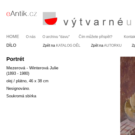
HOME
O nás
O archivu "davu"
Čím můžete přispět?
Kontak
DÍLO
Zpět na
KATALOG DĚL
Zpět na
AUTORKU
Z
Portrét
Mezerová - Winterová Julie
(1893 - 1980)
olej / plátno, 46 x 38 cm
Nesignováno.
Soukromá sbírka