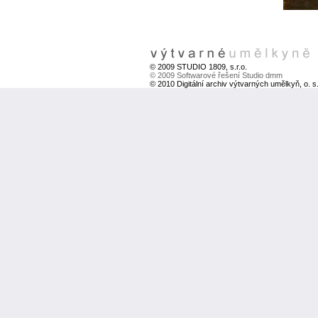
© 2009 STUDIO 1809, s.r.o.
© 2009 Softwarové řešení Studio dmm
© 2010 Digitální archiv výtvarných umělkyň, o. s