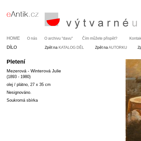
HOME
O nás
O archivu "davu"
Čím můžete přispět?
Kontak
DÍLO
Zpět na
KATALOG DĚL
Zpět na
AUTORKU
Z
Pletení
Mezerová - Winterová Julie
(1893 - 1980)
olej / plátno, 27 x 35 cm
Nesignováno.
Soukromá sbírka