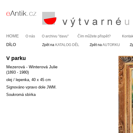
HOME
O nás
O archivu "davu"
Čím můžete přispět?
Kontak
DÍLO
Zpět na
KATALOG DĚL
Zpět na
AUTORKU
Z
V parku
Mezerová - Winterová Julie
(1893 - 1980)
olej / lepenka, 40 x 45 cm
Signováno vpravo dole JWM.
Soukromá sbírka