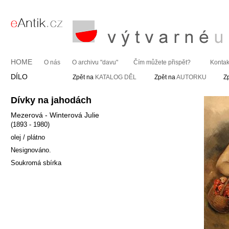
HOME
O nás
O archivu "davu"
Čím můžete přispět?
Kontak
DÍLO
Zpět na
KATALOG DĚL
Zpět na
AUTORKU
Z
Dívky na jahodách
Mezerová - Winterová Julie
(1893 - 1980)
olej / plátno
Nesignováno.
Soukromá sbírka