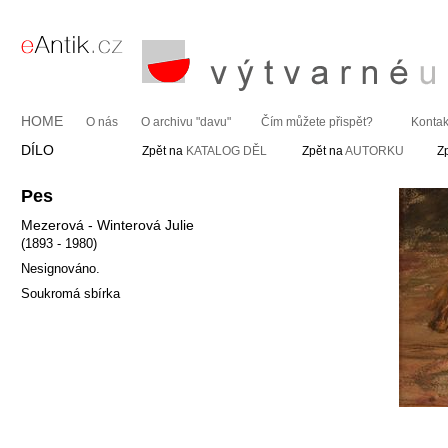
HOME
O nás
O archivu "davu"
Čím můžete přispět?
Kontak
DÍLO
Zpět na
KATALOG DĚL
Zpět na
AUTORKU
Z
Pes
Mezerová - Winterová Julie
(1893 - 1980)
Nesignováno.
Soukromá sbírka