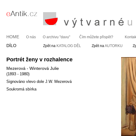
HOME
O nás
O archivu "davu"
Čím můžete přispět?
Kontak
DÍLO
Zpět na
KATALOG DĚL
Zpět na
AUTORKU
Z
Portrét ženy v rozhalence
Mezerová - Winterová Julie
(1893 - 1980)
Signováno vlevo dole J.W. Mezerová
Soukromá sbírka