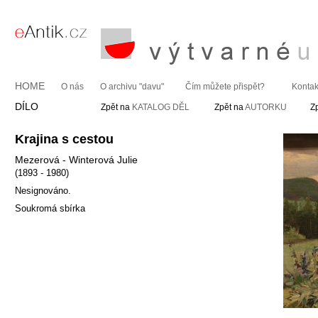
HOME
O nás
O archivu "davu"
Čím můžete přispět?
Kontak
DÍLO
Zpět na
KATALOG DĚL
Zpět na
AUTORKU
Z
Krajina s cestou
Mezerová - Winterová Julie
(1893 - 1980)
Nesignováno.
Soukromá sbírka