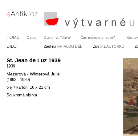
HOME
O nás
O archivu "davu"
Čím můžete přispět?
Kontak
DÍLO
Zpět na
KATALOG DĚL
Zpět na
AUTORKU
Z
St. Jean de Luz 1939
1939
Mezerová - Winterová Julie
(1893 - 1980)
olej / karton, 16 x 21 cm
Soukromá sbírka