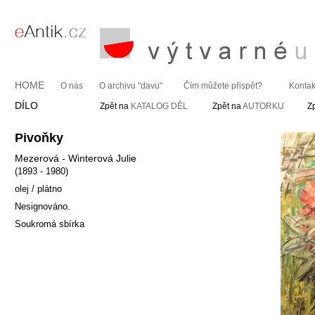
HOME
O nás
O archivu "davu"
Čím můžete přispět?
Kontak
DÍLO
Zpět na
KATALOG DĚL
Zpět na
AUTORKU
Z
Pivoňky
Mezerová - Winterová Julie
(1893 - 1980)
olej / plátno
Nesignováno.
Soukromá sbírka