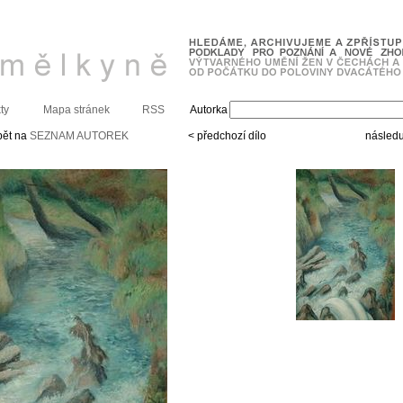
ty
Mapa stránek
RSS
Autorka
pět na
SEZNAM AUTOREK
< předchozí dílo
následuj