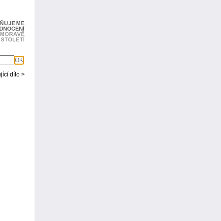
OK
ící dílo >