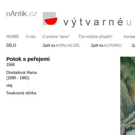
HOME
O nás
O archivu "davu"
Čím můžete přispět?
Kontak
DÍLO
Zpět na
KATALOG DĚL
Zpět na
AUTORKU
Z
Potok s peřejemi
1946
Dostalová Hana
(1890 - 1981)
olej
Soukromá sbírka