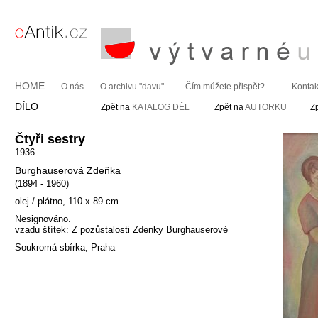
HOME
O nás
O archivu "davu"
Čím můžete přispět?
Kontak
DÍLO
Zpět na
KATALOG DĚL
Zpět na
AUTORKU
Z
Čtyři sestry
1936
Burghauserová Zdeňka
(1894 - 1960)
olej / plátno, 110 x 89 cm
Nesignováno.
vzadu štítek: Z pozůstalosti Zdenky Burghauserové
Soukromá sbírka, Praha