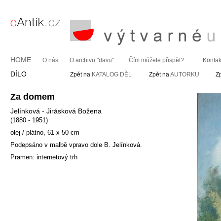
HOME
O nás
O archivu "davu"
Čím můžete přispět?
Kontak
DÍLO
Zpět na
KATALOG DĚL
Zpět na
AUTORKU
Z
Za domem
Jelínková - Jirásková Božena
(1880 - 1951)
olej / plátno, 61 x 50 cm
Podepsáno v malbě vpravo dole B. Jelínková.
Pramen: internetový trh