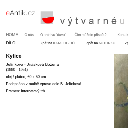
HOME
O nás
O archivu "davu"
Čím můžete přispět?
Kontak
DÍLO
Zpět na
KATALOG DĚL
Zpět na
AUTORKU
Z
Kytice
Jelínková - Jirásková Božena
(1880 - 1951)
olej / plátno, 60 x 50 cm
Podepsáno v malbě vpravo dole B. Jelínková.
Pramen: internetový trh