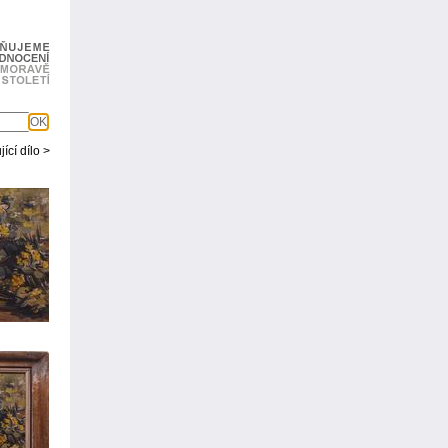
OK
ící dílo >