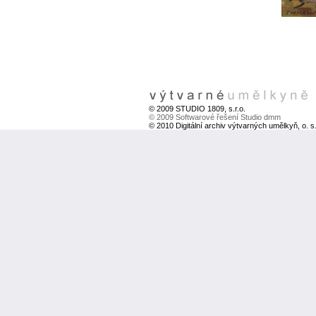
© 2009 STUDIO 1809, s.r.o.
© 2009 Softwarové řešení Studio dmm
© 2010 Digitální archiv výtvarných umělkyň, o. s