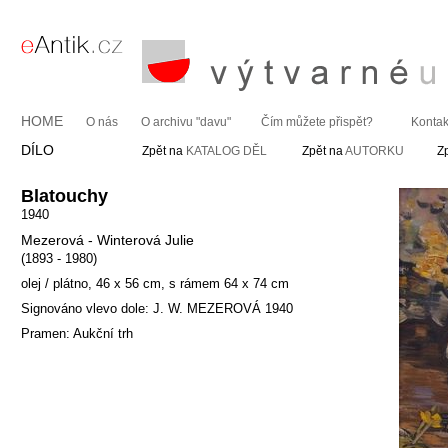
HOME
O nás
O archivu "davu"
Čím můžete přispět?
Kontak
DÍLO
Zpět na
KATALOG DĚL
Zpět na
AUTORKU
Z
Blatouchy
1940
Mezerová - Winterová Julie
(1893 - 1980)
olej / plátno, 46 x 56 cm, s rámem 64 x 74 cm
Signováno vlevo dole: J. W. MEZEROVÁ 1940
Pramen: Aukční trh